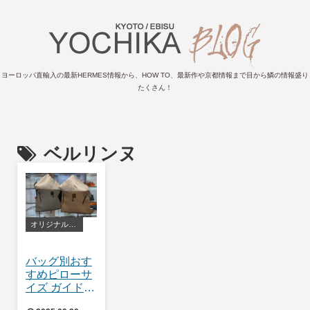
ヨーロッパ直輸入の最新HERMES情報から、HOW TO、最新作や京都情報まで目から鱗の情報盛り
たくさん！
ベルリンヌ
オリジナルバッグピロー
バッグ別おす
すめピローサ
イズ ガイド
ケリー編👜