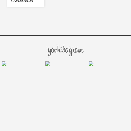
2025.09.20
【第二弾 28セ
ンチ・32セン
チ】