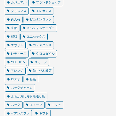
カジュアル
ブランドショップ
クリスマス
エレガンス
再入荷
ピコタンロック
京都
スペシャルオーダー
買取
ユニセックス
エヴリン
コンスタンス
レディース
クロコダイル
YOCHIKA
スカーフ
アレンジ
渋谷並木橋店
ロデオ
新色
バッグチャーム
よちか恵比寿明治通り店
バッグ
エトープ
ニッチ
ベアンスフレ
ギフト