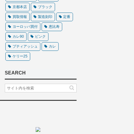
京都本店
ブラック
買取情報
製造刻印
定番
ヨーロッパ買付
恵比寿
カレ90
ピンク
プティアッシュ
カレ
ケリー25
SEARCH