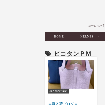
ヨーロッパ直
HOME
HERMES
ピコタンＰＭ
再入荷のご案内
＝再入荷ブログ＝