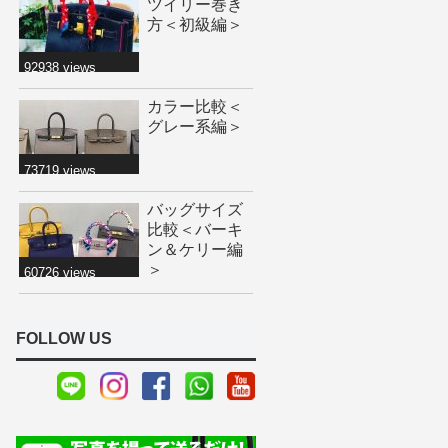
ツイリー巻き
方＜初級編＞
92938 views
カラー比較＜
グレー系編＞
73719 views
バッグサイズ
比較＜バーキ
ン＆ケリー編
＞
60726 views
FOLLOW US