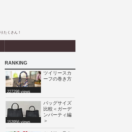
盛りたくさん！
界
RANKING
ツイリースカ
ーフの巻き方
227298 views
バッグサイズ
比較＜ガーデ
ンパーティ編
＞
153956 views