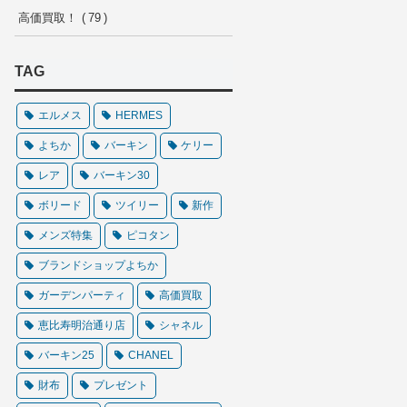
高価買取！
79
TAG
エルメス
HERMES
よちか
バーキン
ケリー
レア
バーキン30
ボリード
ツイリー
新作
メンズ特集
ピコタン
ブランドショップよちか
ガーデンパーティ
高価買取
恵比寿明治通り店
シャネル
バーキン25
CHANEL
財布
プレゼント