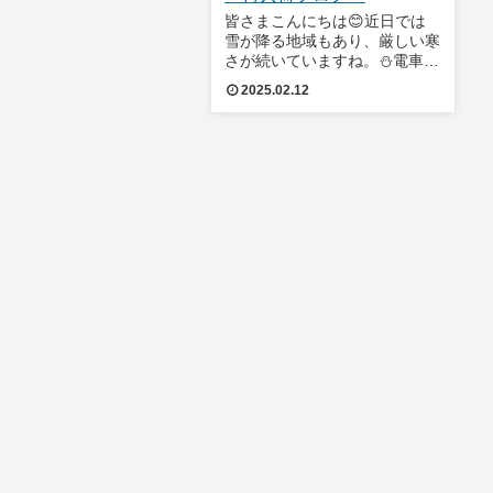
皆さまこんにちは😊近日では
雪が降る地域もあり、厳しい寒
さが続いていますね。⛄電車移
動の方は遅延や運転見合わせ、
2025.02.12
車移動の方は安全運転にお気を
つけください🚙🚃ただ❗寒さの
おかげでお鍋やおでんが美味し
く食べられます❗とっても幸せ
なことでもあります