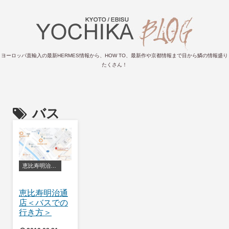
ヨーロッパ直輸入の最新HERMES情報から、HOW TO、最新作や京都情報まで目から鱗の情報盛り
たくさん！
バス
恵比寿明治通り店
恵比寿明治通
店＜バスでの
行き方＞