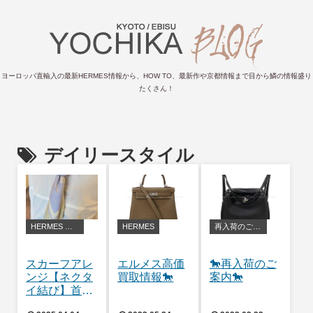
ヨーロッパ直輸入の最新HERMES情報から、HOW TO、最新作や京都情報まで目から鱗の情報盛り
たくさん！
デイリースタイル
HERMES アレンジ・豆知識
HERMES
再入荷のご案内
スカーフアレ
エルメス高価
🐎再入荷のご
ンジ【ネクタ
買取情報🐎
案内🐎
イ結び】首元
をオシャレに