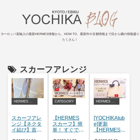
ヨーロッパ直輸入の最新HERMES情報から、HOW TO、最新作や京都情報まで目から鱗の情報盛り
たくさん！
スカーフアレンジ
HERMES アレンジ・豆知識
CATEGORY
HERMES アレンジ・豆知識
スカーフアレ
【HERMES
[YOCHIKAtub
ンジ【ネクタ
スカーフ】簡
e]更新
イ結び】首元
単！ すぐでき
【HERMES
をオシャレに
る！3種類の
ツイリーアレ