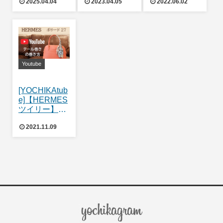
2025.04.04
2023.04.05
2022.06.02
👔
巻き方をご紹
ンジ】ちょっ
介致します🐴
と難しい！ミ
#howtotie
ニリボンの巻
き方 ツイリー
でグッとおし
ゃれに♡
Hermes bag
Youtube
how to tie
Twilly
[YOCHIKAtub
e]【HERMES
ツイリー】簡
単！ すぐでき
2021.11.09
る！テール巻
きの巻き方 ツ
イリーでグッ
とおしゃれに
♡ Hermes
bag how to tie
Twilly