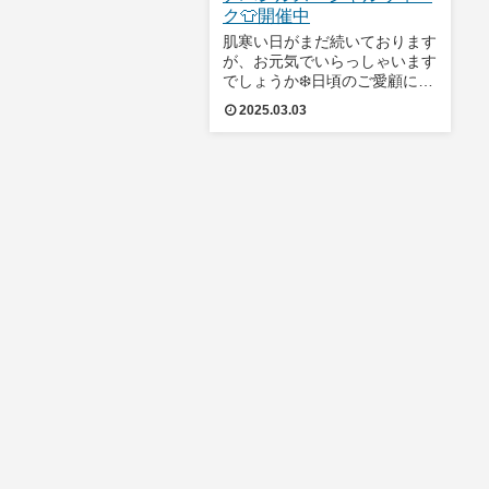
ク👕開催中
肌寒い日がまだ続いております
が、お元気でいらっしゃいます
でしょうか❄️日頃のご愛顧につ
きこの度アパレルアイテムがス
2025.03.03
ペシャル価格で販売させて頂い
ております！！！期間は2/28～
3/13です！！お探しのアイテム
が見つかるかも🤗これからの季
節にぴ