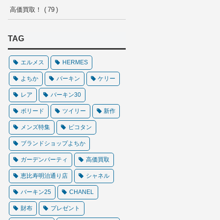
高価買取！
79
TAG
エルメス
HERMES
よちか
バーキン
ケリー
レア
バーキン30
ボリード
ツイリー
新作
メンズ特集
ピコタン
ブランドショップよちか
ガーデンパーティ
高価買取
恵比寿明治通り店
シャネル
バーキン25
CHANEL
財布
プレゼント