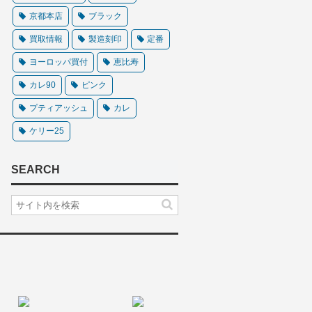
京都本店
ブラック
買取情報
製造刻印
定番
ヨーロッパ買付
恵比寿
カレ90
ピンク
プティアッシュ
カレ
ケリー25
SEARCH