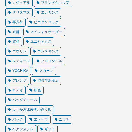
カジュアル
ブランドショップ
クリスマス
エレガンス
再入荷
ピコタンロック
京都
スペシャルオーダー
買取
ユニセックス
エヴリン
コンスタンス
レディース
クロコダイル
YOCHIKA
スカーフ
アレンジ
渋谷並木橋店
ロデオ
新色
バッグチャーム
よちか恵比寿明治通り店
バッグ
エトープ
ニッチ
ベアンスフレ
ギフト