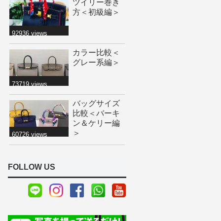
ツイリー巻き
方＜初級編＞
92936 views
カラー比較＜
グレー系編＞
73719 views
バッグサイズ
比較＜バーキ
ン＆ケリー編
＞
60726 views
FOLLOW US