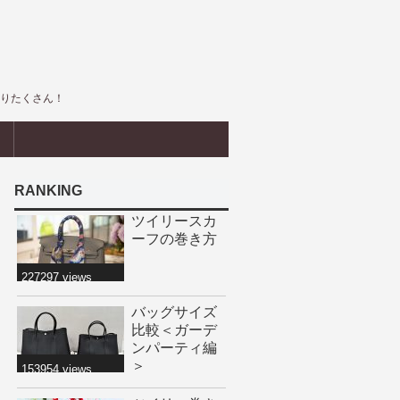
盛りたくさん！
界
RANKING
ツイリースカ
ーフの巻き方
227297 views
バッグサイズ
比較＜ガーデ
ンパーティ編
＞
153954 views