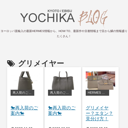
ヨーロッパ直輸入の最新HERMES情報から、HOW TO、最新作や京都情報まで目から鱗の情報盛り
たくさん！
グリメイヤー
再入荷のご案内
再入荷のご案内
HERMES アレンジ・豆知識
🐎再入荷のご
🐎再入荷のご
グリメイヤ
案内🐎
案内🐎
ー？エタン？
見分け方！