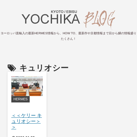
ヨーロッパ直輸入の最新HERMES情報から、HOW TO、最新作や京都情報まで目から鱗の情報盛り
たくさん！
キュリオシー
HERMES
＜＜ケリー キ
ュリオシー＞
＞