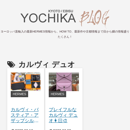
ヨーロッパ直輸入の最新HERMES情報から、HOW TO、最新作や京都情報まで目から鱗の情報盛り
たくさん！
カルヴィ デュオ
HERMES
HERMES
カルヴィ・バ
プレイフルな
スティア・ア
カルヴィ デュ
ザップシルク
オ👩🏻‍🎨
イン~やがて