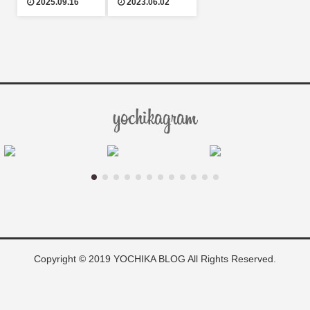
2025.09.16
2023.06.02
魅了という名
の沼~
Copyright © 2019 YOCHIKA BLOG All Rights Reserved.