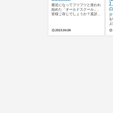
】
最近になってフツフツと使われ
の
始めた「オールドスクール」、
ジ
皆様ご存じでしょうか？直訳す
少
ると「出身校」なのですが、転
を
じて「古き良き」や「昔なが
上
ら」といった意味を持つ言葉で
致
2023.04.06
す。今日のブログスタッフも昔
ジ
ながらのものには目が無いタチ
ま
で、先日出張で京都
頂
話
の