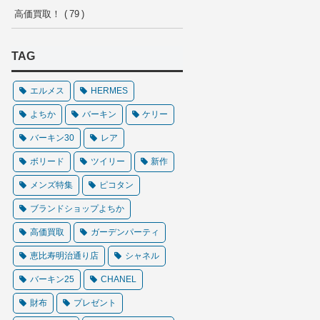
高価買取！
79
TAG
エルメス
HERMES
よちか
バーキン
ケリー
バーキン30
レア
ボリード
ツイリー
新作
メンズ特集
ピコタン
ブランドショップよちか
高価買取
ガーデンパーティ
恵比寿明治通り店
シャネル
バーキン25
CHANEL
財布
プレゼント