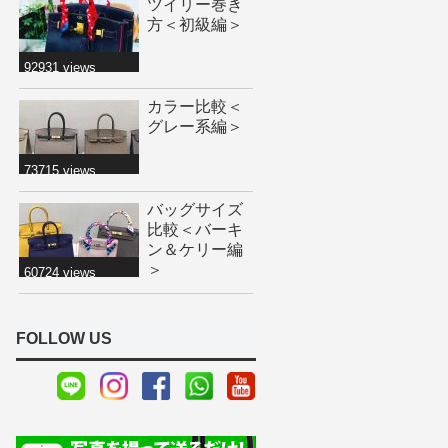
ツイリー巻き
方＜初級編＞
92931 views
カラー比較＜
グレー系編＞
73715 views
バッグサイズ
比較＜バーキ
ン＆ケリー編
＞
60724 views
FOLLOW US