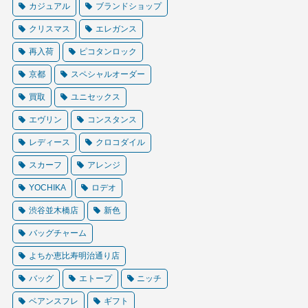
カジュアル
ブランドショップ
クリスマス
エレガンス
再入荷
ピコタンロック
京都
スペシャルオーダー
買取
ユニセックス
エヴリン
コンスタンス
レディース
クロコダイル
スカーフ
アレンジ
YOCHIKA
ロデオ
渋谷並木橋店
新色
バッグチャーム
よちか恵比寿明治通り店
バッグ
エトープ
ニッチ
ベアンスフレ
ギフト