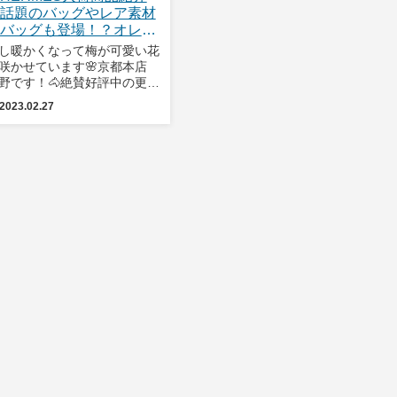
話題のバッグやレア素材
バッグも登場！？オレン
ボックス開封の儀！vol.4
し暖かくなって梅が可愛い花
咲かせています🌸京都本店
野です！🐴絶賛好評中の更新
しました！今回も、「オレン
2023.02.27
ボックス開封の儀！」と称し
して入荷商品をご紹介させて
きます👜✨レアなケリーや、
題のインザループ、レア素材
あのバッグも登