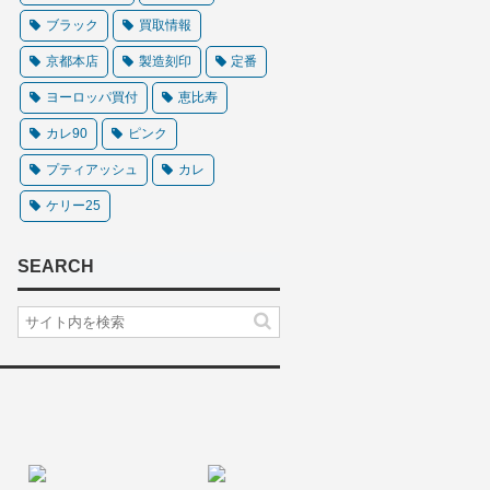
ブラック
買取情報
京都本店
製造刻印
定番
ヨーロッパ買付
恵比寿
カレ90
ピンク
プティアッシュ
カレ
ケリー25
SEARCH