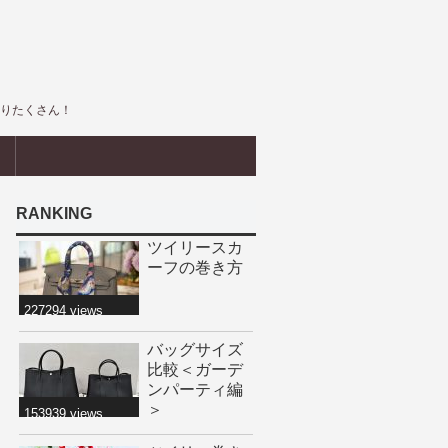
盛りたくさん！
界
RANKING
ツイリースカ
ーフの巻き方
227294 views
バッグサイズ
比較＜ガーデ
ンパーティ編
＞
153939 views