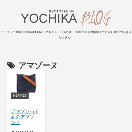
ヨーロッパ直輸入の最新HERMES情報から、HOW TO、最新作や京都情報まで目から鱗の情報盛り
たくさん！
アマゾーヌ
HERMES
アマゾンって
あのアマゾ
ン？