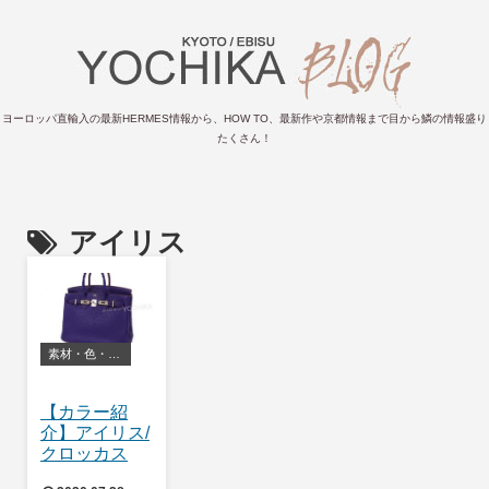
ヨーロッパ直輸入の最新HERMES情報から、HOW TO、最新作や京都情報まで目から鱗の情報盛り
たくさん！
アイリス
素材・色・お手入れ方法等
【カラー紹
介】アイリス/
クロッカス