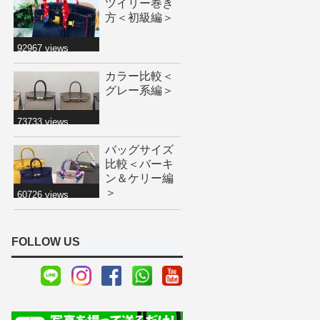
ツイリー巻き
方＜初級編＞
92967 views
カラー比較＜
グレー系編＞
73733 views
バッグサイズ
比較＜バーキ
ン＆ケリー編
＞
60726 views
FOLLOW US