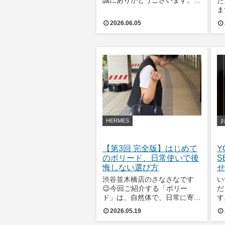
た
に勝手ながら、2026年6月6日
ま
(土)は社内研修の実施に伴い、
営
2026.06.05
臨時休業とさせていただきま
株
す。お客様にはご不便ならびに
ッ
ご迷惑をおかけいたしますが、
い
より一層ご満
ド
プ
HERMES
【第3回 完全版】はじめて
Y
のボリード、日常使いで後
S
悔しない選び方
せ
渋谷並木橋店のさなさなです
い
😉今回ご紹介する「ボリー
だ
ド」は、自然体で、日常に寄り
す
添ってくれるバッグです。
一
2026.05.19
Hermèsらしい上品さを持ちな
「
がら、“毎日使いたくなる実用
S