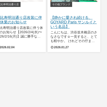
恵比寿明治通り店
その他ブランド
比寿明治通り店改装に伴
【静かに愛され続ける、
休業のお知らせ
GOYARD Paris サンルイと
いう名品】
比寿明治通り店改装に伴う休
のお知らせ【2026/2/4(水)〜
こんにちは、渋谷並木橋店のさ
026/2/16(月)】誠に勝手なが
なさなです☺️一見すると、とて
、恵比寿明治通り店は改装工
も軽やか。 けれどその佇まい
の為、上記の期間は休業いた
の奥には、200年以上続くパリ
2026.02.04
2026.01.27
ます。【2/17（火） 10:30よ
の歴史が息づいています。今回
】装いを新たに通常営業を再
ご紹介するのは、GOYARD
いたします。
Paris（ゴヤール）の中でも、
日常に寄り添う名品として知ら
れる【