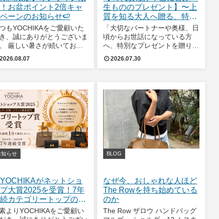
！お盆ポイント2倍キャ
生もののプレゼント】〜上
ペーンのお知らせ🍉
質を知る大人へ贈る、特別
なギフト〜
つもYOCHIKAをご愛顧いた
「大切なパートナーや奥様、日
き、誠にありがとうございま
頃からお世話になっている方
。 厳しい暑さが続いており
へ、特別なプレゼントを贈りた
すが、皆様いかがお過ごしで
い。」そんな温かい気持ちに寄
2026.08.07
2026.07.30
ょうか。もうすぐお盆休みに
り添って、とっておきのアイテ
ります！ ご実家に帰省され
ムを紹介していく、渋谷並木橋
り、ご旅行に行かれたり、涼
店のさなさなです！いざ特別な
いお部屋でゆっくり過ごされ
贈り物をしようと考えたとき、
りと、皆様
何を贈れば心から喜
お知らせ
BLOG
YOCHIKAがネットショ
なぜ今、おしゃれな人ほど
プ大賞2025を受賞！7年
The Rowを持ち始めている
続カテゴリートップの快
のか
」
素よりYOCHIKAをご愛顧い
The Row ザロウ ハンドバッグ