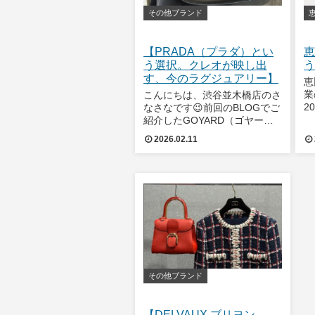
その他ブランド
【PRADA（プラダ）とい
恵
う選択。クレオが映し出
う
す、今のラグジュアリー】
恵
業
こんにちは、渋谷並木橋店のさ
2
なさなです😉前回のBLOGでご
ら
紹介したGOYARD（ゴヤー
事
ル）とは、また少し違った魅
2026.02.11
し
力。今回はその続編として、よ
り
り落ち着いた佇まいを持つバッ
開
グをご紹介します。軽やかさの
次に選びたくなる、“静かな品
格”を感じる一品
その他ブランド
【DELVAUX ブリヨン ―