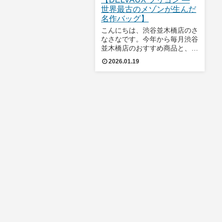
世界最古のメゾンが生んだ
名作バッグ】
こんにちは、渋谷並木橋店のさ
なさなです。今年から毎月渋谷
並木橋店のおすすめ商品と、よ
ちかで叶うコーディネートをご
2026.01.19
紹介して参ります☺️新しい一年
を迎えるにあたり、日常に寄り
添いながらも、品格を備えたバ
ッグを選びたいと感じる方も多
いのではないで