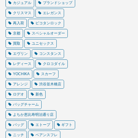
カジュアル
ブランドショップ
クリスマス
エレガンス
再入荷
ピコタンロック
京都
スペシャルオーダー
買取
ユニセックス
エヴリン
コンスタンス
レディース
クロコダイル
YOCHIKA
スカーフ
アレンジ
渋谷並木橋店
ロデオ
新色
バッグチャーム
よちか恵比寿明治通り店
バッグ
エトープ
ギフト
ニッチ
ベアンスフレ