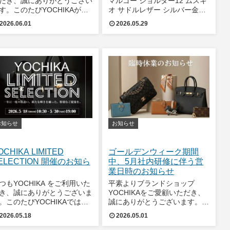
だき、誠にありがとうござい
マルゴー ショルダー12 ムスキ
す。このたびYOCHIKAが運
オ サドルレザー シルバー金具
するオンラインショップは、
W1712 L72 SAランク【中古】
2026.06.01
2026.05.29
式会社Ｅストアー主催の「ネ
渋谷並木橋店のさなさなです
トショップ大賞2025」にお
😉今回は、これまでご紹介し
て、「バッグ・小物・ブラン
てきたラグジュアリーブランド
雑貨部門」のカテゴリートッ
の華やかさとはまた違
賞を
お知らせ
お知らせ
OCHIKA LIMITED
ゴールデンウィーク期間
ELECTION 開催のお知ら
中、5月社内研修に伴う営
業日時のお知らせ
つもYOCHIKA をご利用いた
平素よりブランドショップ
き、誠にありがとうございま
YOCHIKAをご愛顧いただき、
。このたびYOCHIKAでは、
誠にありがとうございます。誠
年に一度の特別企画
に勝手ながら、臨時休業および
2026.05.18
2026.05.01
YOCHIKA LIMITED
社内研修の実施に伴い、下記日
ELECTION」 を開催中でござ
程にて営業時間の変更ならびに