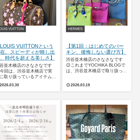
OUIS VUITTON
HERMES
LOUIS VUITTONという
【第1回：はじめてのバー
在。スピーディが映し出
キン、後悔しない選び方】
、時代を超える美しさ】
渋谷並木橋店のさなさなです
😉これまでYOCHIKA BLOGで
谷並木橋店のさなさなです
は、渋谷並木橋店で取り扱って
今回は、渋谷並木橋店で実
いるアパレルを中心にご紹介し
に取り扱っているアイテムの
てきました。そして今回から、
から、おすすめをご紹介して
2026.03.30
2026.03.19
少し視点を変えて、**何度も読
きます。前回は、
み返したくなる「HERMESの
PRADA（プラダ）という選
バッグの教科書」**として、は
。クレオが映し出す、今のラ
じめ
ジュアリー】として、ミニマ
で洗練された魅力をお届けし