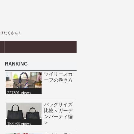
盛りたくさん！
界
RANKING
ツイリースカ
ーフの巻き方
227301 views
バッグサイズ
比較＜ガーデ
ンパーティ編
＞
153984 views