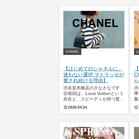
性”を兼ね備えています。ボリ
い
ードの歴史初のファスナー付き
じ
バッグとして知られてい
CHANEL
【はじめてのシャネルに、
【
迷わない選択 マトラッセが
C
愛され続ける理由】
ら
渋谷並木橋店のさなさなです
渋
😉前回は、Louis Vuittonという
季
存在と、スピーディが持つ普遍
案
的な美しさについてご紹介しま
た
2026.04.24
した。そして今回ご紹介するの
Y
は、また異なる価値観で時代を
い
超えて愛され続けるブランド、
を
CHANELです。CHANELと
C
ま