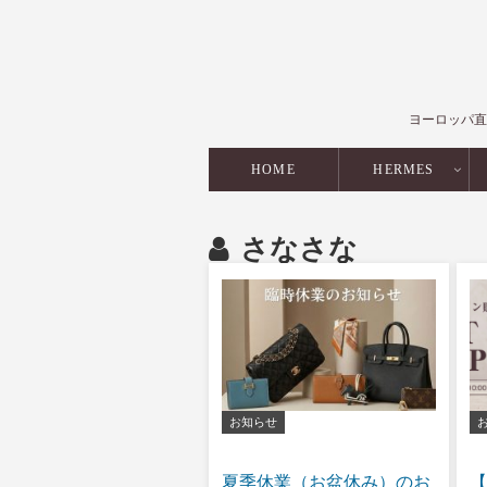
ヨーロッパ直
HOME
HERMES
さなさな
お知らせ
夏季休業（お盆休み）のお
【