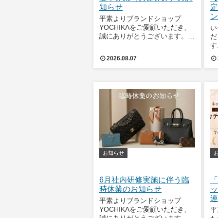
知らせ
定
ン
平素よりブランドショップ
YOCHIKAをご愛顧いただき、
い
誠にありがとうございます。誠
だ
に勝手ながら、 2026年8月12
す
日(水) ～ 8月16日(日) の期間
ま
2026.08.07
は、夏季休業（お盆休み）とさ
し
せていただきます。休業期間中
な
にいただきましたお問い合わせ
た
し
た
お知らせ
6月社内研修実施に伴う臨
「
時休業のお知らせ
ッ
連
平素よりブランドショップ
挙
YOCHIKAをご愛顧いただき、
平
誠にありがとうございます。誠