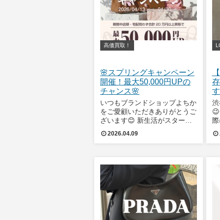
高価買取！
L
🌸スプリングキャンペーン
【
開催！最大50,000円UPの
存
チャンス🌸
す
いつもブランドショップよちか
渋
をご愛顧いただきありがとうご

ざいます😊 新生活がスタート
際
するこの季節、使わなくなった
中
2026.04.09
アイテムの整理はいかがです
い
か？👜 期間中買取成立時合計
【
金額に応じて査定額UPを開催
択
いたします！ 📅 【キャンペー
グ
ン期間】 4月1
ル