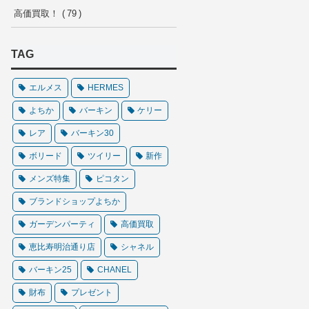
高価買取！
79
TAG
エルメス
HERMES
よちか
バーキン
ケリー
レア
バーキン30
ボリード
ツイリー
新作
メンズ特集
ピコタン
ブランドショップよちか
ガーデンパーティ
高価買取
恵比寿明治通り店
シャネル
バーキン25
CHANEL
財布
プレゼント