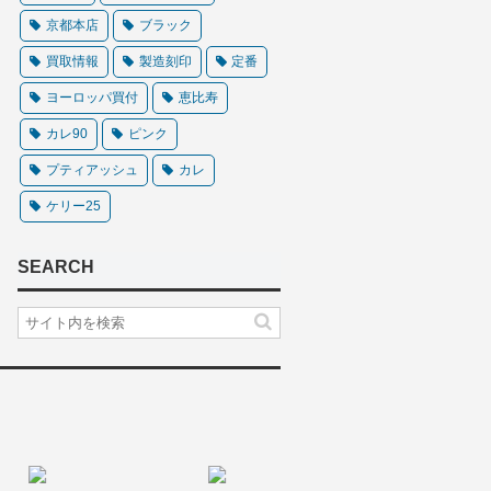
京都本店
ブラック
買取情報
製造刻印
定番
ヨーロッパ買付
恵比寿
カレ90
ピンク
プティアッシュ
カレ
ケリー25
SEARCH