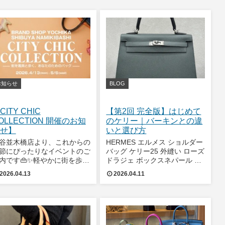
ます✨人気のHERMÈSをは
休業とさせていただきます。・
め、CHANELなど、今
5月4日（月） 臨時休業（全
店舗）・5月7日
お知らせ
BLOG
CITY CHIC
【第2回 完全版】はじめて
OLLECTION 開催のお知
のケリー｜バーキンとの違
せ】
いと選び方
谷並木橋店より、これからの
HERMES エルメス ショルダー
節にぴったりなイベントのご
バッグ ケリー25 外縫い ローズ
内です👜✨軽やかに街を歩き
ドラジェ ボックスネパール シ
くなるこれからの季節。
ルバー金具 □E刻印 ABランク
2026.04.13
2026.04.11
OCHIKAでは、日常に寄り添
【中古】渋谷並木橋店のさなさ
ながらも洗練されたスタイル
なです😉前回は「はじめての
楽しめる「CITY CHIC
バーキン」として、後悔しない
OLLECTION」を開催いたし
選び方をお伝えしました。そし
す。