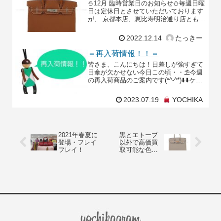
⛄12月 臨時営業日のお知らせ⛄毎週日曜
日は定休日とさせていただいております
が、 京都本店、恵比寿明治通り店ともに
12月18日と25日は営業しております✨皆
様是非日曜日もお立ち寄りくださいま
2022.12.14
たっきー
せ！！そ
＝再入荷情報！！＝
皆さま、こんにちは！日差しが強すぎて
日傘が欠かせない今日この頃・・⛱️今週
の再入荷商品のご案内です(*^-^*)⬇️⬇️ケリ
ー25 内縫い 黒 (ブラック) トゴ ゴールド
金具 U刻印 新品⬇️⬇️ピ
2023.07.19
YOCHIKA
2021年春夏に
黒とエトープ
登場・フレイ
以外で高価買
フレイ！
取可能な色
は？