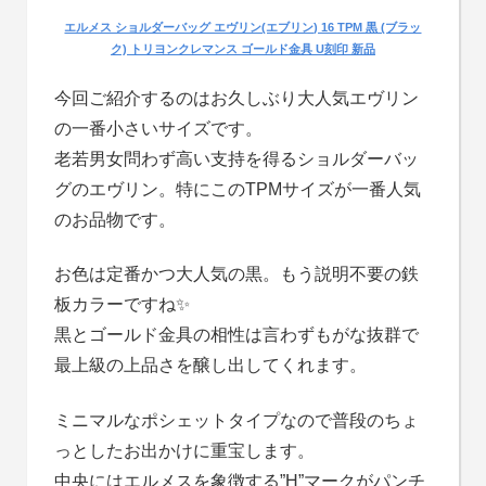
エルメス ショルダーバッグ エヴリン(エブリン) 16 TPM 黒 (ブラッ
ク) トリヨンクレマンス ゴールド金具 U刻印 新品
今回ご紹介するのはお久しぶり大人気エヴリン
の一番小さいサイズです。
老若男女問わず高い支持を得るショルダーバッ
グのエヴリン。特にこのTPMサイズが一番人気
のお品物です。
お色は定番かつ大人気の黒。もう説明不要の鉄
板カラーですね✨
黒とゴールド金具の相性は言わずもがな抜群で
最上級の上品さを醸し出してくれます。
ミニマルなポシェットタイプなので普段のちょ
っとしたお出かけに重宝します。
中央にはエルメスを象徴する”H”マークがパンチ