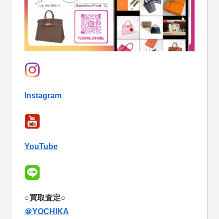
Instagram
YouTube
○買取査定○
＠YOCHIKA