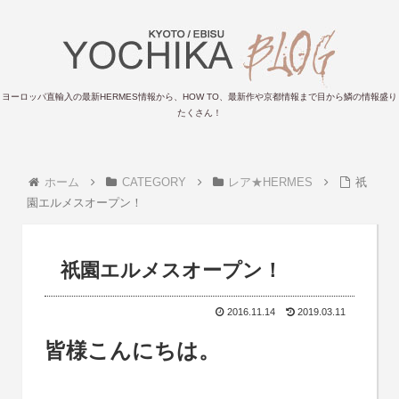
ヨーロッパ直輸入の最新HERMES情報から、HOW TO、最新作や京都情報まで目から鱗の情報盛り
たくさん！
ホーム
CATEGORY
レア★HERMES
祇
園エルメスオープン！
祇園エルメスオープン！
2016.11.14
2019.03.11
皆様こんにちは。