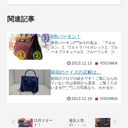
関連記事
6色バーキン！
新作バーキン(*^^)vその名は…「アルル
カン」1、ウルトラバイオレット2、ブル
ーオブスキュール3、ブルーリン4、ゴー
ルド5、エタン6、エトープとってもゴー
ジャス！！！ブログ掲載先行ですので、
2013.11.13
YOCHIKA
お問合せ
前回のクイズの正解は…
前回のブログの続きです！ご覧になられ
ていない方は前回から是非、ご覧くださ
いませ(*^_^*)この写真なら、わかるか
な？？？エルメス好きの方はおわかりで
しょうか？？？そーです！そーなんで
2013.11.19
YOCHIKA
す！限定発売され
11月スター
最近人気
ト！
の・・・♪