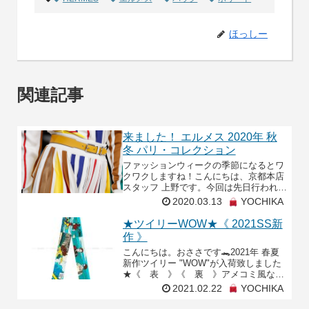
ほっしー
関連記事
来ました！ エルメス 2020年 秋
冬 パリ・コレクション
ファッションウィークの季節になるとワ
クワクしますね！こんにちは、京都本店
スタッフ 上野です。今回は先日行われた
エルメス 2020年 秋冬 パリ・ウィメンズ
2020.03.13
YOCHIKA
コレクションについて。モンドリアンの
絵画を思わ
★ツイリーWOW★《 2021SS新
作 》
こんにちは。おささです🐊2021年 春夏
新作ツイリー "WOW"が入荷致しました
★《 表 》《 裏 》アメコミ風な柄
が特徴!!表面は女性が乗り物に乗りなが
2021.02.22
YOCHIKA
ら自由に駆け回っている様子裏面はゴル
フをする男