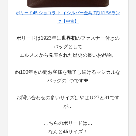
ボリード45 ショコラ トゴ シルバー金具 T刻印 SAラン
ク【中古】
ボリードは1923年に
世界初
のファスナー付きの
バッグとして
エルメスから発表された歴史の長いお品物。
約100年もの間お客様を魅了し続けるマジカルな
バッグの1つです🧡
お問い合わせの多いサイズはやはり27と31です
が…
こちらのボリードは…
なんと
45
サイズ！