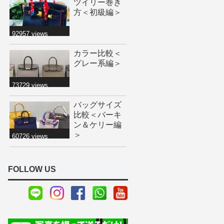
ツイリー巻き
方＜初級編＞
92957 views
カラー比較＜
グレー系編＞
73729 views
バッグサイズ
比較＜バーキ
ン＆ケリー編
＞
60726 views
FOLLOW US