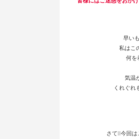
皆様にはご迷惑をおかけ
早い
私はこ
何を
気温
くれぐれ
さて❕❕今回