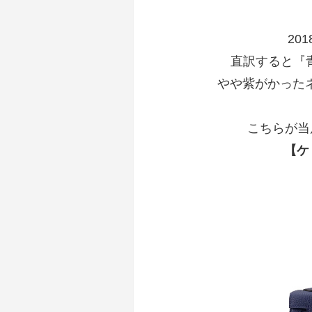
20
直訳すると『青
やや紫がかった
こちらが当
【ケ