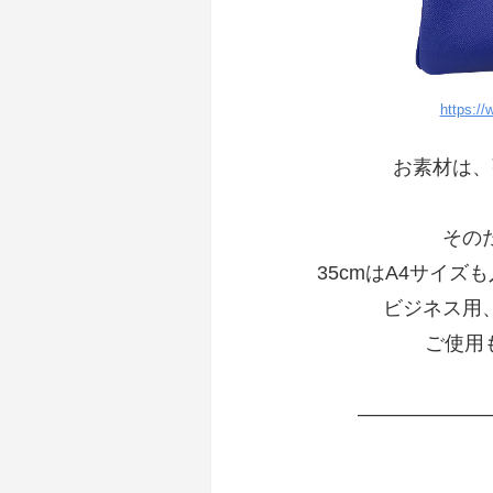
https:/
お素材は、
その
35cmはA4サイズ
ビジネス用
ご使用も
——————