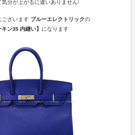
て気分が上がるに違いありません❕
にございます
ブルーエレクトリック
の
キン35 内縫い】
になります