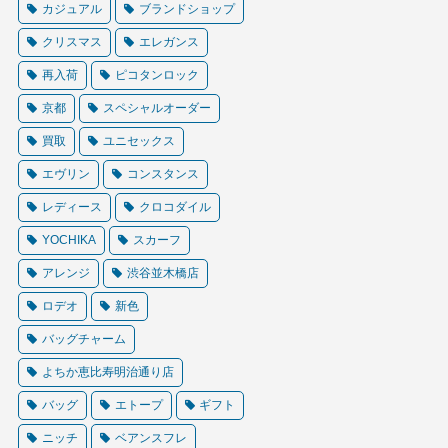
カジュアル
ブランドショップ
クリスマス
エレガンス
再入荷
ピコタンロック
京都
スペシャルオーダー
買取
ユニセックス
エヴリン
コンスタンス
レディース
クロコダイル
YOCHIKA
スカーフ
アレンジ
渋谷並木橋店
ロデオ
新色
バッグチャーム
よちか恵比寿明治通り店
バッグ
エトープ
ギフト
ニッチ
ベアンスフレ