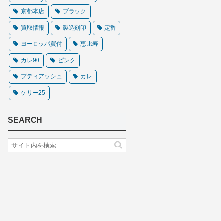
京都本店
ブラック
買取情報
製造刻印
定番
ヨーロッパ買付
恵比寿
カレ90
ピンク
プティアッシュ
カレ
ケリー25
SEARCH