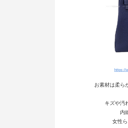
https:/
お素材は柔ら
キズや汚
内
女性ら