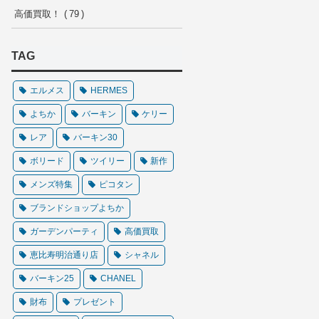
高価買取！
79
TAG
エルメス
HERMES
よちか
バーキン
ケリー
レア
バーキン30
ボリード
ツイリー
新作
メンズ特集
ピコタン
ブランドショップよちか
ガーデンパーティ
高価買取
恵比寿明治通り店
シャネル
バーキン25
CHANEL
財布
プレゼント