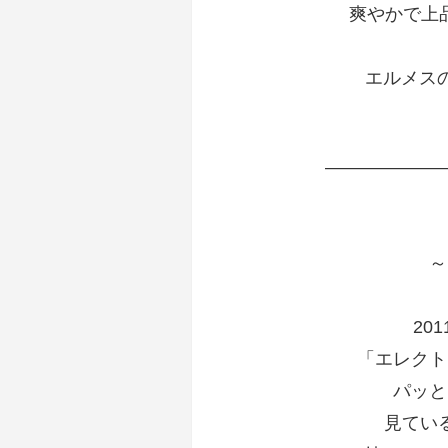
爽やかで上品
エルメス
——————
～
20
「エレクト
パッと
見てい