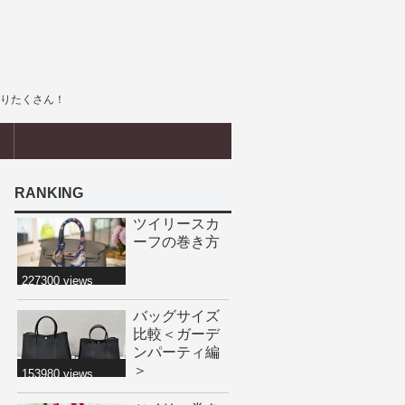
盛りたくさん！
界
RANKING
ツイリースカ
ーフの巻き方
227300 views
バッグサイズ
比較＜ガーデ
ンパーティ編
＞
153980 views