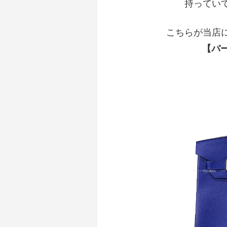
持ってい
こちらが当店
【バー