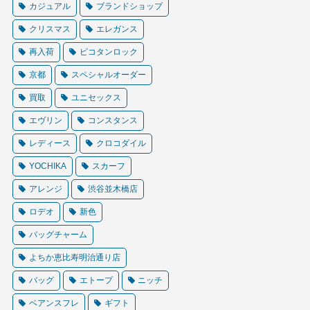
カジュアル
ブランドショップ
クリスマス
エレガンス
再入荷
ピコタンロック
京都
スペシャルオーダー
買取
ユニセックス
エヴリン
コンスタンス
レディース
クロコダイル
YOCHIKA
スカーフ
アレンジ
渋谷並木橋店
ロデオ
新色
バッグチャーム
よちか恵比寿明治通り店
バッグ
エトープ
ニッチ
ベアンスフレ
ギフト