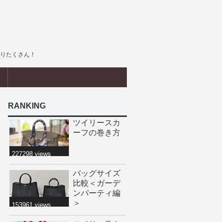
盛りたくさん！
界
RANKING
ツイリースカ
ーフの巻き方
227298 views
バッグサイズ
比較＜ガーデ
ンパーティ編
＞
153961 views