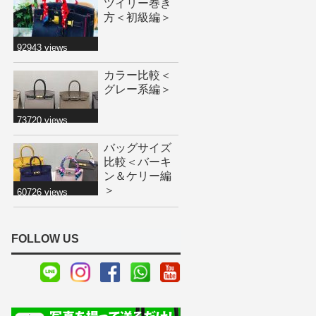
ツイリー巻き
方＜初級編＞
92943 views
カラー比較＜
グレー系編＞
73720 views
バッグサイズ
比較＜バーキ
ン＆ケリー編
＞
60726 views
FOLLOW US