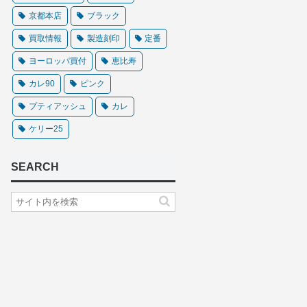
京都本店
ブラック
買取情報
製造刻印
定番
ヨーロッパ買付
恵比寿
カレ90
ピンク
プティアッシュ
カレ
ケリー25
SEARCH