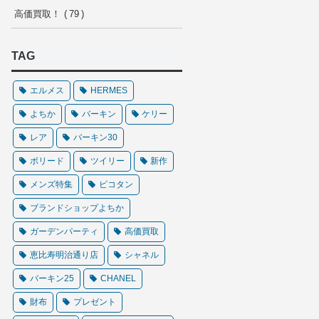
高価買取！
79
TAG
エルメス
HERMES
よちか
バーキン
ケリー
レア
バーキン30
ボリード
ツイリー
新作
メンズ特集
ピコタン
ブランドショップよちか
ガーデンパーティ
高価買取
恵比寿明治通り店
シャネル
バーキン25
CHANEL
財布
プレゼント