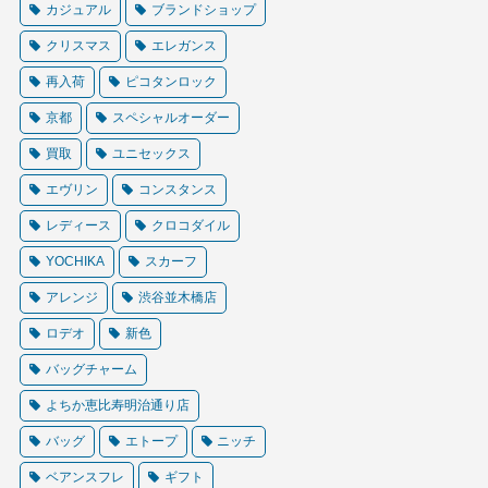
カジュアル
ブランドショップ
クリスマス
エレガンス
再入荷
ピコタンロック
京都
スペシャルオーダー
買取
ユニセックス
エヴリン
コンスタンス
レディース
クロコダイル
YOCHIKA
スカーフ
アレンジ
渋谷並木橋店
ロデオ
新色
バッグチャーム
よちか恵比寿明治通り店
バッグ
エトープ
ニッチ
ベアンスフレ
ギフト