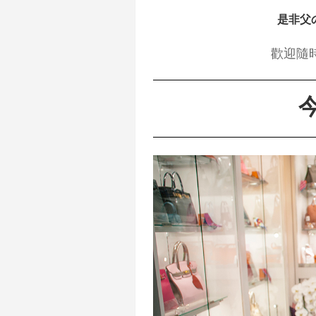
是非父
歡迎隨