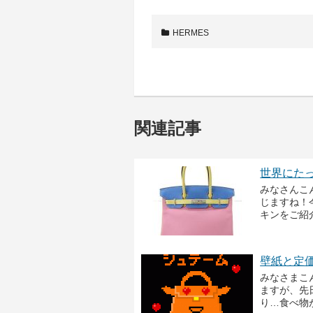
HERMES
関連記事
世界にたっ
みなさんこ
じますね！
キンをご紹介
壁紙と定
みなさまこ
ますが、先
り…食べ物