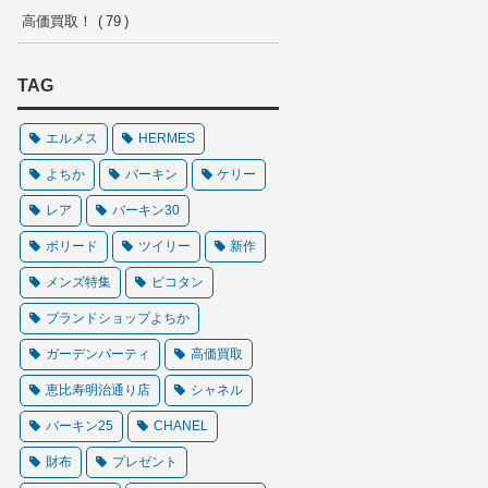
高価買取！
79
TAG
エルメス
HERMES
よちか
バーキン
ケリー
レア
バーキン30
ボリード
ツイリー
新作
メンズ特集
ピコタン
ブランドショップよちか
ガーデンパーティ
高価買取
恵比寿明治通り店
シャネル
バーキン25
CHANEL
財布
プレゼント