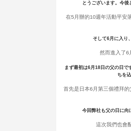
とうございます。今後
在5月辦的10週年活動平
そして6月に入り
然而進入了6
まず最初は6月18日の父の日
ちを
首先是日本6月第三個禮拜
今回弊社も父の日に向
這次我們也會