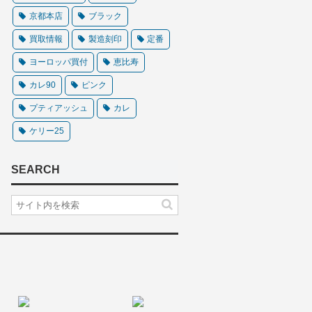
京都本店
ブラック
買取情報
製造刻印
定番
ヨーロッパ買付
恵比寿
カレ90
ピンク
プティアッシュ
カレ
ケリー25
SEARCH