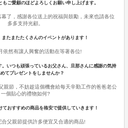
ともご愛顧のほどよろしくお願い申し上げます。
安落幕了，感謝各位送上的祝福與鼓勵，未來也請各位
多多支持光顧。
、またまたたくさんのイベントがあります！
月依然有讓人興奮的活動在等著各位!
です。いつも頑張っているお父さん、旦那さんに感謝の気持
込めてプレゼントをしませんか？
的父親節，不妨趁這個機會給每天辛勤工作的爸爸老公
一個貼心的禮物如何?
けておすすめの商品を格安で提供していきます！
配合父親節提供許多便宜又合適的商品!