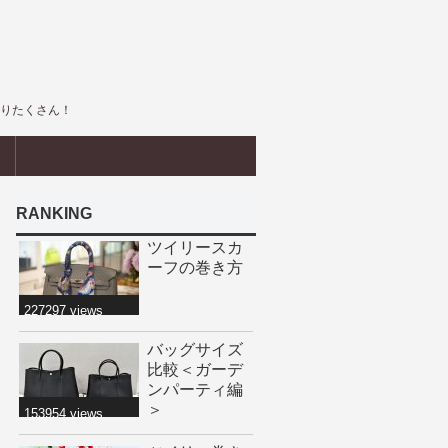
盛りたくさん！
界
RANKING
ツイリースカ
ーフの巻き方
227297 views
バッグサイズ
比較＜ガーデ
ンパーティ編
＞
153954 views