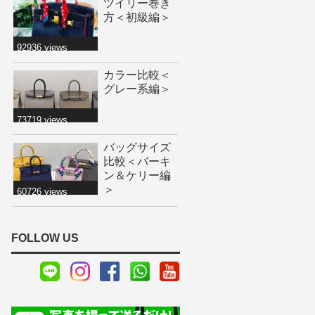
ツイリー巻き
方＜初級編＞
92936 views
カラー比較＜
グレー系編＞
73719 views
バッグサイズ
比較＜バーキ
ン＆ケリー編
＞
60726 views
FOLLOW US