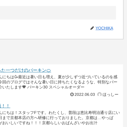
YOCHIKA
た一つだけのバーキン🍊
んにちは🥳最近は暑い日も増え、夏が少しずつ近づいているのを感
今回のブログではそんな暑い日に持ちたくなるような、特別なバー
いたします🧡 バーキン30 スペシャルオーダー
2022.06.03
ほっしー
価！！
んにちは！スタッフFです。わたくし、普段は恵比寿明治通り店にい
日まで京都本店の方へ研修に行っておりました。京都は…やっぱ
がおいしいですね！！！京都らしいおばんざいやお出汁