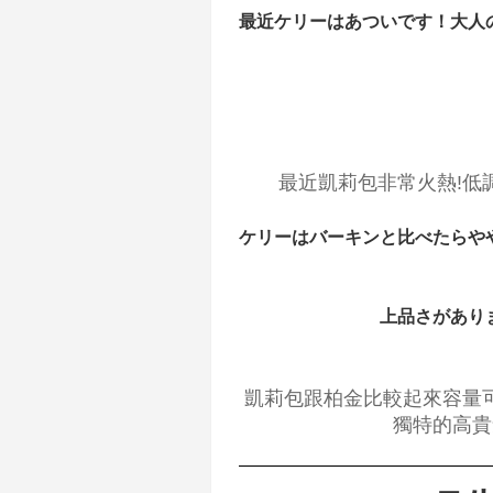
最近ケリーはあついです！大人
最近凱莉包非常火熱!低
ケリーはバーキンと比べたらや
上品さがあり
凱莉包跟柏金比較起來容量
獨特的高貴