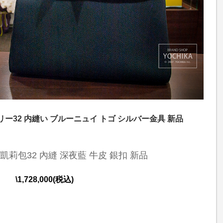
リー32 内縫い ブルーニュイ トゴ シルバー金具 新品
凱莉包32 內縫 深夜藍 牛皮 銀扣 新品
\1,728,000(税込)