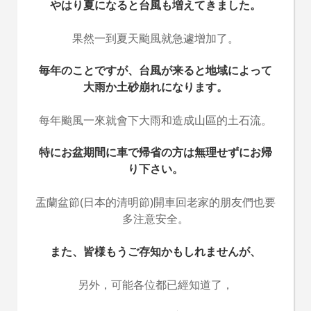
やはり夏になると台風も増えてきました。
果然一到夏天颱風就急遽增加了。
毎年のことですが、台風が来ると地域によって
大雨か土砂崩れになります。
每年颱風一來就會下大雨和造成山區的土石流。
特にお盆期間に車で帰省の方は無理せずにお帰
り下さい。
盂蘭盆節(日本的清明節)開車回老家的朋友們也要
多注意安全。
また、皆様もうご存知かもしれませんが、
另外，可能各位都已經知道了，