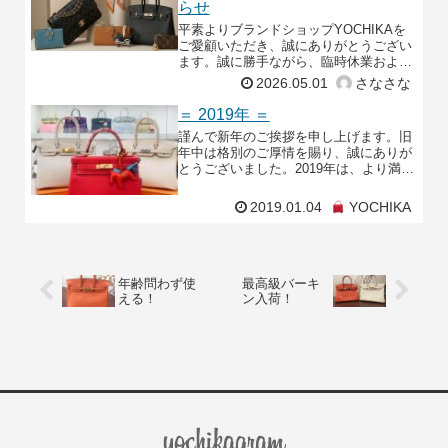
らせ
平素よりブランドショップYOCHIKAを
ご愛顧いただき、誠にありがとうござい
ます。誠に勝手ながら、臨時休業および
社内研修の実施に伴い、下記日程にて営
2026.05.01
さなさな
業時間の変更ならびに休業とさせていた
だきます。・5月
＝ 2019年 ＝
謹んで新年のご挨拶を申し上げます。旧
年中は格別のご厚情を賜り、誠にありが
とうございました。2019年は、より満足
度の高いサービスを提供できるよう努め
て参りますので、変わらぬご愛顧のほ
2019.01.04
YOCHIKA
ど、宜しくお願い申
年齢問わず使
最高級バーキ
える！
ン入荷！