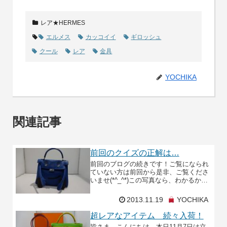
レア★HERMES
エルメス
カッコイイ
ギロッシュ
クール
レア
金具
YOCHIKA
関連記事
前回のクイズの正解は…
前回のブログの続きです！ご覧になられ
ていない方は前回から是非、ご覧くださ
いませ(*^_^*)この写真なら、わかるか
な？？？エルメス好きの方はおわかりで
しょうか？？？そーです！そーなんで
2013.11.19
YOCHIKA
す！限定発売され
超レアなアイテム 続々入荷！
皆さま こんにちは。本日11月7日は立