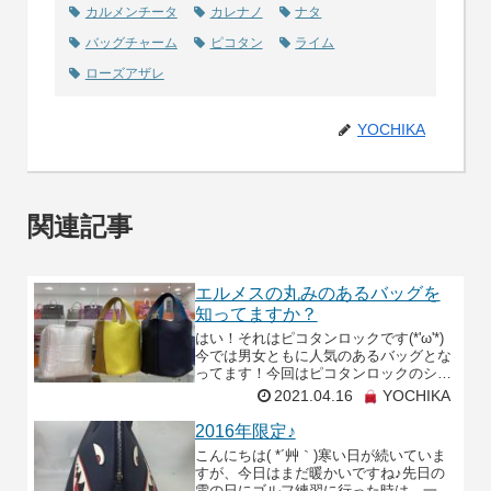
カルメンチータ
カレナノ
ナタ
バッグチャーム
ピコタン
ライム
ローズアザレ
YOCHIKA
関連記事
エルメスの丸みのあるバッグを
知ってますか？
はい！それはピコタンロックです(*'ω'*)
今では男女ともに人気のあるバッグとな
ってます！今回はピコタンロックのシリ
ーズについてです！2021年4月の段階で
2021.04.16
YOCHIKA
このぐらい確認しております(*^▽^*)■単
2016年限定♪
こんにちは( *´艸｀)寒い日が続いていま
すが、今日はまだ暖かいですね♪先日の
雪の日にゴルフ練習に行った時は、一面