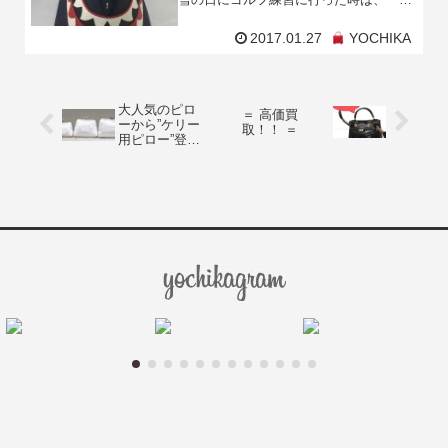
真っ白でした。。綺麗だけどボールは転
がらなっかたです(笑)さて、2016年限定
2017.01.27
YOCHIKA
コレクシ
大人気のピロ
＝ 高価買
ーから”ケリー
取！！ ＝
用ピロー”登場
しました！！