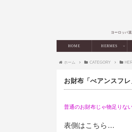
ヨーロッパ直
HOME
HERMES
ホーム
CATEGORY
HE
お財布「べアンスフレ
普通のお財布じゃ物足りな
表側はこちら…