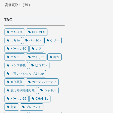
高価買取！
79
TAG
エルメス
HERMES
よちか
バーキン
ケリー
バーキン30
レア
ボリード
ツイリー
新作
メンズ特集
ピコタン
ブランドショップよちか
高価買取
ガーデンパーティ
恵比寿明治通り店
シャネル
バーキン25
CHANEL
財布
プレゼント