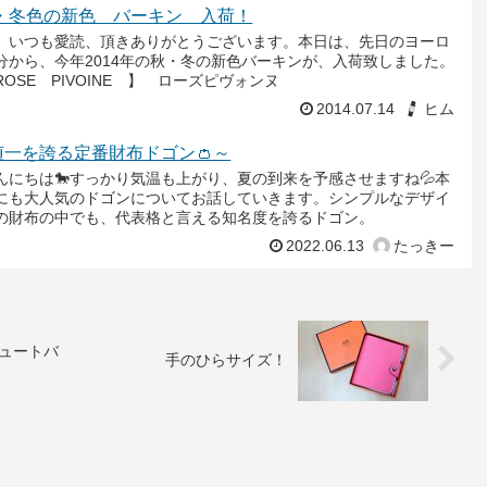
秋・冬色の新色 バーキン 入荷！
、いつも愛読、頂きありがとうございます。本日は、先日のヨーロ
分から、今年2014年の秋・冬の新色バーキンが、入荷致しました。
OSE PIVOINE 】 ローズピヴォンヌ
2014.07.14
ヒム
随一を誇る定番財布ドゴン👛～
んにちは🐎すっかり気温も上がり、夏の到来を予感させますね💦本
にも大人気のドゴンについてお話していきます。シンプルなデザイ
の財布の中でも、代表格と言える知名度を誇るドゴン。
2022.06.13
たっきー
ュートバ
手のひらサイズ！