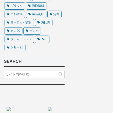
ブラック
買取情報
京都本店
製造刻印
定番
ヨーロッパ買付
恵比寿
カレ90
ピンク
プティアッシュ
カレ
ケリー25
SEARCH