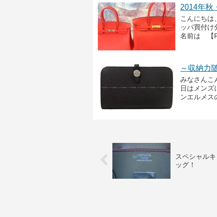
2014年
こんにちは
ッパ買付け
名前は 【R
～収納力
みなさんこ
日はメンズ
ンエルメス
スペシャルキ
ッグ！