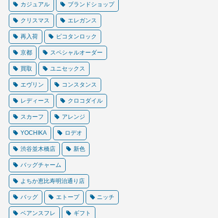
カジュアル
ブランドショップ
クリスマス
エレガンス
再入荷
ピコタンロック
京都
スペシャルオーダー
買取
ユニセックス
エヴリン
コンスタンス
レディース
クロコダイル
スカーフ
アレンジ
YOCHIKA
ロデオ
渋谷並木橋店
新色
バッグチャーム
よちか恵比寿明治通り店
バッグ
エトープ
ニッチ
ベアンスフレ
ギフト