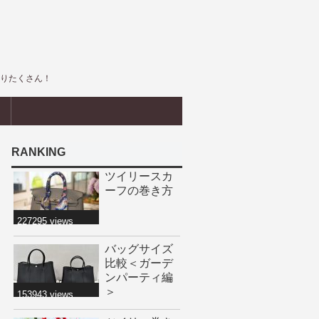
盛りたくさん！
界
RANKING
ツイリースカ
ーフの巻き方
227295 views
バッグサイズ
比較＜ガーデ
ンパーティ編
＞
153943 views