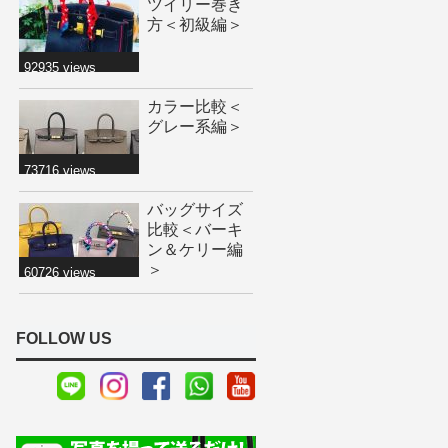
ツイリー巻き
方＜初級編＞
92935 views
カラー比較＜
グレー系編＞
73716 views
バッグサイズ
比較＜バーキ
ン＆ケリー編
＞
60726 views
FOLLOW US