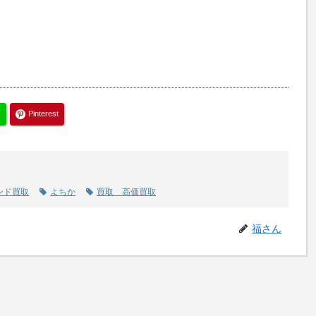
Pinterest
ンド買取
よちか
買取 高価買取
福さん