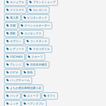
カジュアル
ブランドショップ
クリスマス
エレガンス
再入荷
ピコタンロック
京都
スペシャルオーダー
買取
ユニセックス
エヴリン
コンスタンス
レディース
クロコダイル
YOCHIKA
スカーフ
アレンジ
渋谷並木橋店
ロデオ
新色
バッグチャーム
よちか恵比寿明治通り店
バッグ
エトープ
ギフト
ニッチ
ベアンスフレ