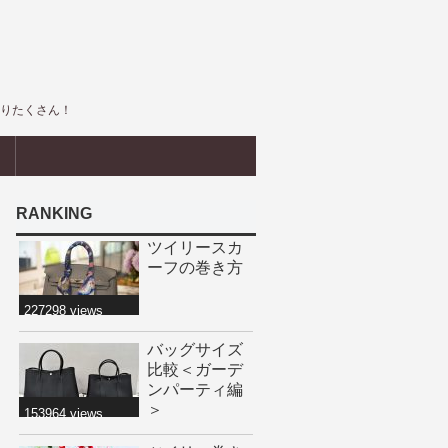
盛りたくさん！
界
RANKING
ツイリースカ
ーフの巻き方
227298 views
バッグサイズ
比較＜ガーデ
ンパーティ編
＞
153964 views