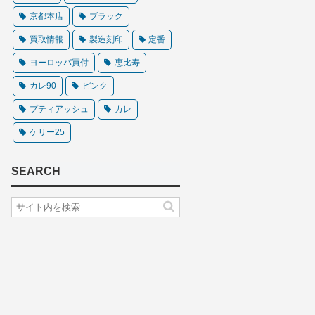
京都本店
ブラック
買取情報
製造刻印
定番
ヨーロッパ買付
恵比寿
カレ90
ピンク
プティアッシュ
カレ
ケリー25
SEARCH