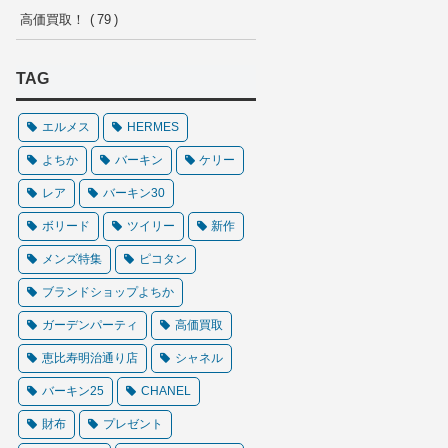
高価買取！
79
TAG
エルメス
HERMES
よちか
バーキン
ケリー
レア
バーキン30
ボリード
ツイリー
新作
メンズ特集
ピコタン
ブランドショップよちか
ガーデンパーティ
高価買取
恵比寿明治通り店
シャネル
バーキン25
CHANEL
財布
プレゼント