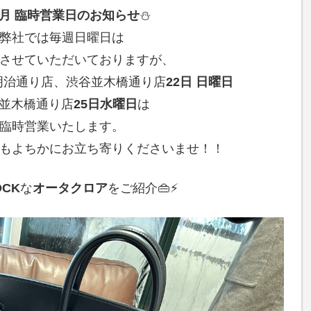
2月 臨時営業日のお知らせ
⛄
弊社では毎週日曜日は
させていただいておりますが、
明治通り店、渋谷並木橋通り店
22日 日曜日
並木橋通り店
25日水曜日
は
臨時営業いたします。
もよちかにお立ち寄りくださいませ！！
OCK
な
オータクロア
をご紹介👜⚡