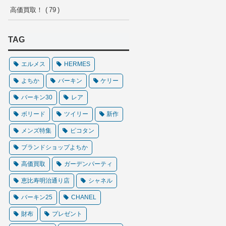
高価買取！
79
TAG
エルメス
HERMES
よちか
バーキン
ケリー
バーキン30
レア
ボリード
ツイリー
新作
メンズ特集
ピコタン
ブランドショップよちか
高価買取
ガーデンパーティ
恵比寿明治通り店
シャネル
バーキン25
CHANEL
財布
プレゼント