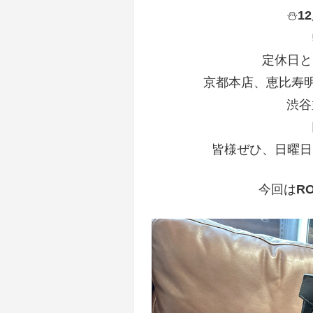
⛄
1
定休日と
京都本店、恵比寿
渋谷
皆様ぜひ、日曜日
今回は
R