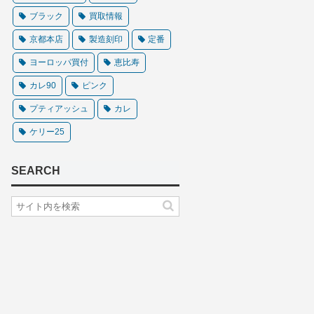
ブラック
買取情報
京都本店
製造刻印
定番
ヨーロッパ買付
恵比寿
カレ90
ピンク
プティアッシュ
カレ
ケリー25
SEARCH