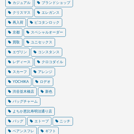
カジュアル
ブランドショップ
クリスマス
エレガンス
再入荷
ピコタンロック
京都
スペシャルオーダー
買取
ユニセックス
エヴリン
コンスタンス
レディース
クロコダイル
スカーフ
アレンジ
YOCHIKA
ロデオ
渋谷並木橋店
新色
バッグチャーム
よちか恵比寿明治通り店
バッグ
エトープ
ニッチ
ベアンスフレ
ギフト