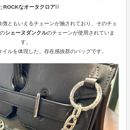
た
ROCKなオータクロア
⛓
象徴ともいえるチェーンが施されており、そのチェ
の
シェーヌダンクル
のチェーンが使用されていま
す。
タイルを体現した、存在感抜群のバッグです。