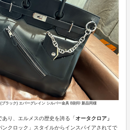
 (ブラック) エバーグレイン シルバー金具 B刻印 新品同様
であり、エルメスの歴史を誇る「
オータクロア」
パンクロック」スタイルからインスパイアされてで