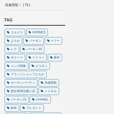
高価買取！
79
TAG
エルメス
HERMES
よちか
バーキン
ケリー
レア
バーキン30
ボリード
ツイリー
新作
メンズ特集
ピコタン
ブランドショップよちか
ガーデンパーティ
高価買取
恵比寿明治通り店
シャネル
バーキン25
CHANEL
財布
プレゼント