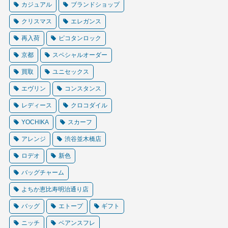
カジュアル
ブランドショップ
クリスマス
エレガンス
再入荷
ピコタンロック
京都
スペシャルオーダー
買取
ユニセックス
エヴリン
コンスタンス
レディース
クロコダイル
YOCHIKA
スカーフ
アレンジ
渋谷並木橋店
ロデオ
新色
バッグチャーム
よちか恵比寿明治通り店
バッグ
エトープ
ギフト
ニッチ
ベアンスフレ