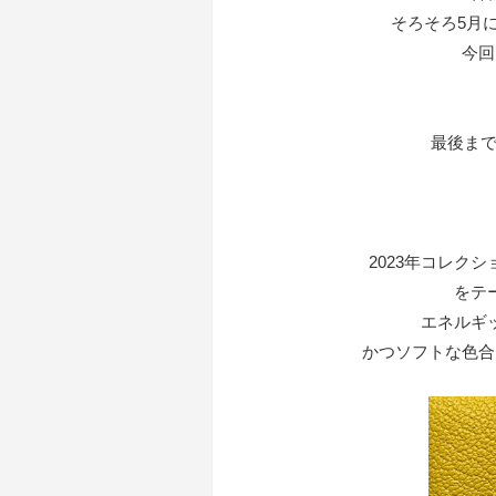
そろそろ5月
今回
最後までお
2023年コレクション
をテ
エネルギ
かつソフトな色合