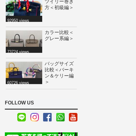
ツイリー巻き
方＜初級編＞
92950 views
カラー比較＜
グレー系編＞
73724 views
バッグサイズ
比較＜バーキ
ン＆ケリー編
＞
60726 views
FOLLOW US