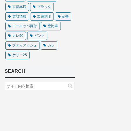
京都本店
ブラック
買取情報
製造刻印
定番
ヨーロッパ買付
恵比寿
カレ90
ピンク
プティアッシュ
カレ
ケリー25
SEARCH