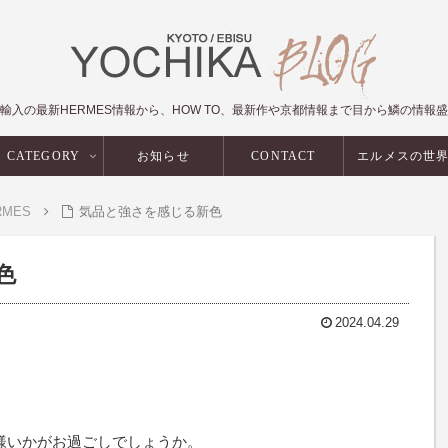
輸入の最新HERMES情報から、HOW TO、最新作や京都情報まで目から鱗の情報
CATEGORY
お知らせ
CONTACT
エルメスの世
RMES
気品と強さを感じる新色
色
2024.04.29
様いかがお過ごしでしょうか。