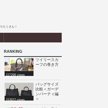
盛りたくさん！
界
RANKING
ツイリースカ
ーフの巻き方
227298 views
バッグサイズ
比較＜ガーデ
ンパーティ編
＞
153972 views