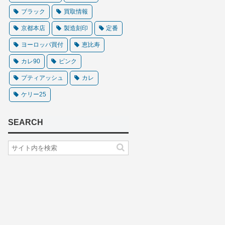
ブラック
買取情報
京都本店
製造刻印
定番
ヨーロッパ買付
恵比寿
カレ90
ピンク
プティアッシュ
カレ
ケリー25
SEARCH