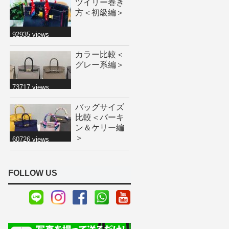
ツイリー巻き
方＜初級編＞
92935 views
カラー比較＜
グレー系編＞
73717 views
バッグサイズ
比較＜バーキ
ン＆ケリー編
＞
60726 views
FOLLOW US