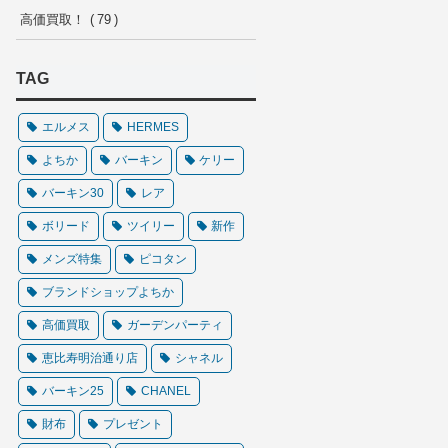
高価買取！
79
TAG
エルメス
HERMES
よちか
バーキン
ケリー
バーキン30
レア
ボリード
ツイリー
新作
メンズ特集
ピコタン
ブランドショップよちか
高価買取
ガーデンパーティ
恵比寿明治通り店
シャネル
バーキン25
CHANEL
財布
プレゼント