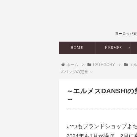
ヨーロッパ直
HOME
HERMES
ホーム
CATEGORY
エル
ズバッグの定番 ～
～エルメスDANSHIの
～
いつもブランドショップよ
2024年も1月が過ぎ、2