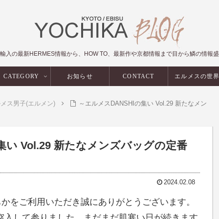
輸入の最新HERMES情報から、HOW TO、最新作や京都情報まで目から鱗の情報
CATEGORY
お知らせ
CONTACT
エルメスの世
メス男子(エルメン)
～エルメスDANSHIの集い Vol.29 新たなメン
集い Vol.29 新たなメンズバッグの定番
2024.02.08
ちかをご利用いただき誠にありがとうございます。
月に突入して参りました。まだまだ肌寒い日が続きます