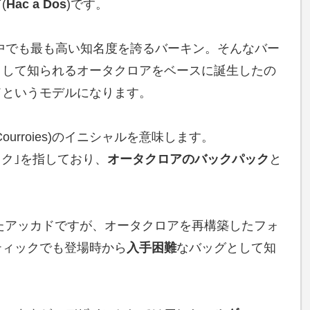
ド
(
Hac a Dos
)です。
の中でも最も高い知名度を誇るバーキン。そんなバー
として知られるオータクロアをベースに誕生したの
ドというモデルになります。
 a Courroies)のイニシャルを意味します。
パック｣を指しており、
オータクロアのバックパック
と
。
したアッカドですが、オータクロアを再構築したフォ
ティックでも登場時から
入手困難
なバッグとして知