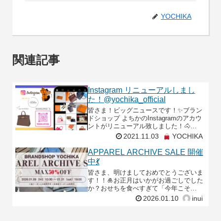
YOCHIKA
関連記事
Instagram リニューアルしまし
た！@yochika_official
皆さま！ビッグニュースです！✨ブラン
ドショップ よちかのInstagramのアカウ
ントがリニューアル致しました！🐴
「@yochika_official 」になり以前よりも
2021.11.03
YOCHIKA
豊富なコンテンツで、最新入荷
APPAREL ARCHIVE SALE 開催
中💃
皆さま、明けましておめでとうございま
す！！🎍お正月はいかがお過ごしでした
か？おせちを食べすぎて「今年こそ
は…」と誓ったはずの目標が、すでにう
2026.01.10
inui
っすら霞んでいる頃かもしれませんね。
ご安心ください、その現象