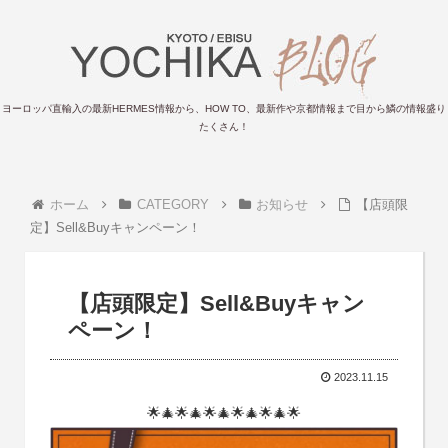
ヨーロッパ直輸入の最新HERMES情報から、HOW TO、最新作や京都情報まで目から鱗の情報盛り
たくさん！
ホーム
CATEGORY
お知らせ
【店頭限
定】Sell&Buyキャンペーン！
【店頭限定】Sell&Buyキャン
ペーン！
2023.11.15
🌟🎄🌟🎄🌟🎄🌟🎄🌟🎄🌟