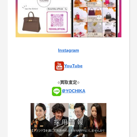
Instagram
YouTube
○買取査定○
＠YOCHIKA