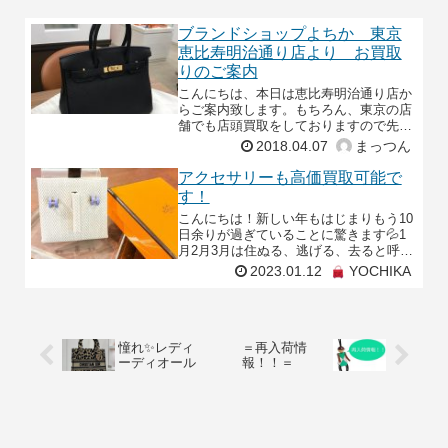
ブランドショップよちか 東京
恵比寿明治通り店より お買取
りのご案内
こんにちは、本日は恵比寿明治通り店か
らご案内致します。もちろん、東京の店
舗でも店頭買取をしておりますので先
日、お買取り致しました商品をご案内致
2018.04.07
まっつん
します。バーキン30黒トゴG金具 A刻
印 新品定番中の定番
アクセサリーも高価買取可能で
す！
こんにちは！新しい年もはじまりもう10
日余りが過ぎていることに驚きます💦1
月2月3月は住ぬる、逃げる、去ると呼ば
れるほどあっという間の3か月になりま
2023.01.12
YOCHIKA
すが、今年1年もみなさまにとって実り
の多い年となりま
憧れ✨レディ
＝再入荷情
ーディオール
報！！＝