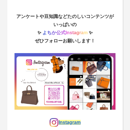
アンケートや豆知識などたのしいコンテンツが
いっぱいの
✨
よ
ち
か
公
式
I
n
s
t
a
g
r
a
m
✨
ぜひフォローお願いします！
Instagram