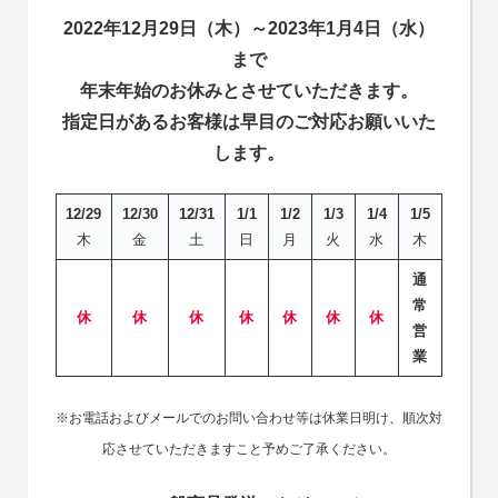
2022年12月29日（木）～2023年1月4日（水）
まで
年末年始のお休みとさせていただきます。
指定日があるお客様は早目のご対応お願いいた
します。
12/29
12/30
12/31
1/1
1/2
1/3
1/4
1/5
木
金
土
日
月
火
水
木
通
常
休
休
休
休
休
休
休
営
業
※お電話およびメールでのお問い合わせ等は休業日明け、順次対
応させていただきますこと予めご了承ください。