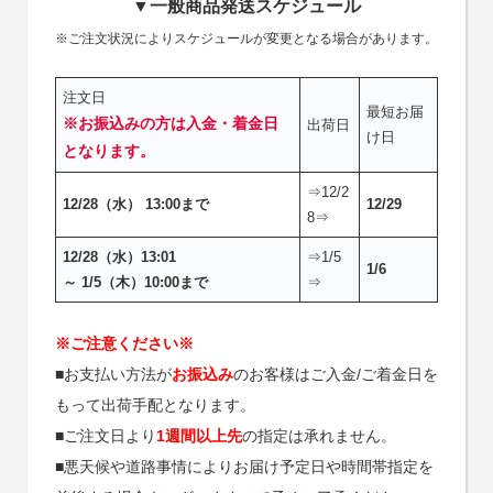
▼一般商品発送スケジュール
※ご注文状況によりスケジュールが変更となる場合があります。
注文日
最短お届
※お振込みの方は入金・着金日
出荷日
け日
となります。
⇒12/2
12/28（水） 13:00まで
12/29
8⇒
12/28（水）13:01
⇒1/5
1/6
～ 1/5（木）10:00まで
⇒
※ご注意ください※
■お支払い方法が
お振込み
のお客様はご入金/ご着金日を
もって出荷手配となります。
■ご注文日より
1週間以上先
の指定は承れません。
■悪天候や道路事情によりお届け予定日や時間帯指定を