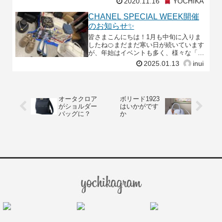
2020.11.16
YOCHIKA
町360」でカーナビ
CHANEL SPECIAL WEEK開催
のお知らせ✨
皆さまこんにちは！1月も中旬に入りま
したね🍊まだまだ寒い日が続いています
が、年始はイベントも多く、様々な「初
め」があります🏇年始めの行事にとって
2025.01.13
inui
おきの「CHANEL」を身に着けてみませ
んか？✨なんと！
オータクロア
ボリード1923
がショルダー
はいかがです
バッグに？
か