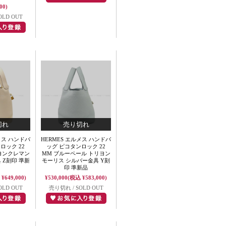
00)
OLD OUT
メス ハンドバ
HERMES エルメス ハンドバ
ロック 22
ッグ ピコタンロック 22
リヨンクレマン
MM ブルーペール トリヨン
 Z刻印 準新
モーリス シルバー金具 Y刻
印 準新品
¥649,000)
¥530,000
(税込 ¥583,000)
OLD OUT
売り切れ / SOLD OUT