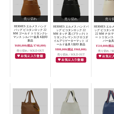
HERMES エルメス ハンド
HERMES エルメス ハンドバ
HERMES エル
バッグ ピコタンロック 22
ッグ ピコタンロック 22
ッグ ピコタン
MM ゴールド トリヨンクレ
MM タッチ 黒 (ブラック) ト
22 MM ナタ
マンス シルバー金具 K刻印
リヨンクレマンス/クロコダ
ー トリヨン/ス
新品
イルアリゲーターマット ゴ
バー金具
ールド金具 U刻印 新品
¥680,000
(税込 ¥748,000)
¥510,000
(税込 
¥880,000
(税込 ¥968,000)
売り切れ / SOLD OUT
売り切れ / S
売り切れ / SOLD OUT