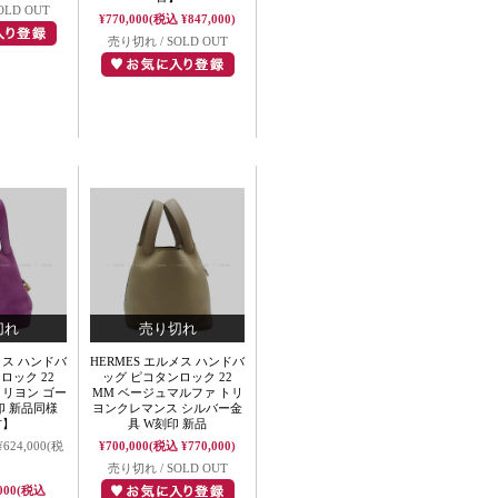
OLD OUT
¥770,000
(税込 ¥847,000)
売り切れ / SOLD OUT
メス ハンドバ
HERMES エルメス ハンドバ
ロック 22
ッグ ピコタンロック 22
トリヨン ゴー
MM ベージュマルファ トリ
印 新品同様
ヨンクレマンス シルバー金
古】
具 W刻印 新品
¥624,000
(税
¥700,000
(税込 ¥770,000)
売り切れ / SOLD OUT
000
(税込