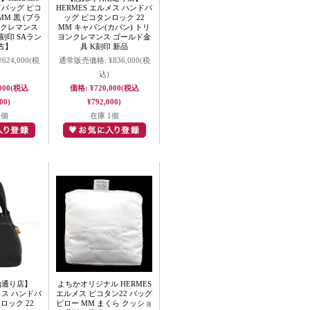
ドバッグ ピコ
HERMES エルメス ハンドバ
MM 黒 (ブラ
ッグ ピコタンロック 22
ンクレマンス
MM キャバン(カバン) トリ
刻印 SAラン
ヨンクレマンス ゴールド金
古】
具 K刻印 新品
¥624,000
(税
通常販売価格:
¥836,000
(税
込)
000
(税込
価格:
¥720,000
(税込
00)
¥792,000)
1個
在庫 1個
治通り店】
よちかオリジナル HERMES
メス ハンドバ
エルメス ピコタン22 バッグ
ロック 22
ピロー MM まくら クッショ