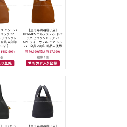
メス ハンドバ
【恵比寿明治通り店】
ロック 22
HERMES エルメス ハンドバ
 トリヨンクレ
ッグ ピコタンロック 22
ド金具 W刻印
MM フォーヴ バレニア シル
【中古】
バー金具 Z刻印 新品未使用
¥682,000)
¥570,000
(税込 ¥627,000)
1個
在庫 1個
HERMES
【恵比寿明治通り店】