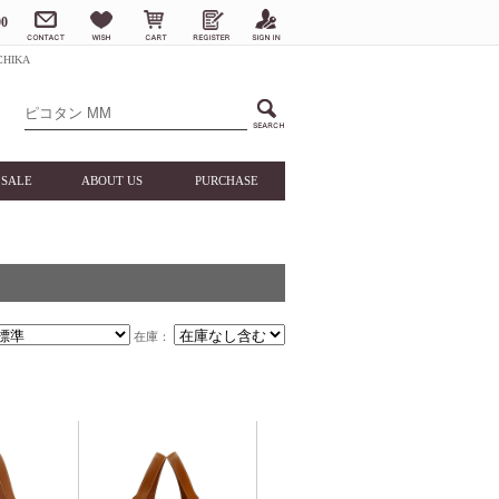
0
HIKA
SALE
ABOUT US
PURCHASE
在庫：