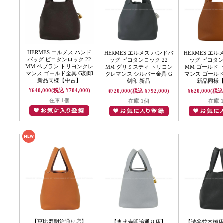
HERMES エルメス ハンド
HERMES エルメス ハンドバ
HERMES エル
バッグ ピコタンロック 22
ッグ ピコタンロック 22
ッグ ピコタン
MM ベブラン トリヨンクレ
MM グリミスティ トリヨン
MM ゴールド
マンス ゴールド金具 G刻印
クレマンス シルバー金具 G
マンス ゴール
新品同様【中古】
刻印 新品
新品同様
¥640,000
(税込 ¥704,000)
¥720,000
(税込 ¥792,000)
¥620,000
(税込 
在庫 1個
在庫 1個
在庫 
【恵比寿明治通り店】
【恵比寿明治通り店】
【渋谷並木橋店】