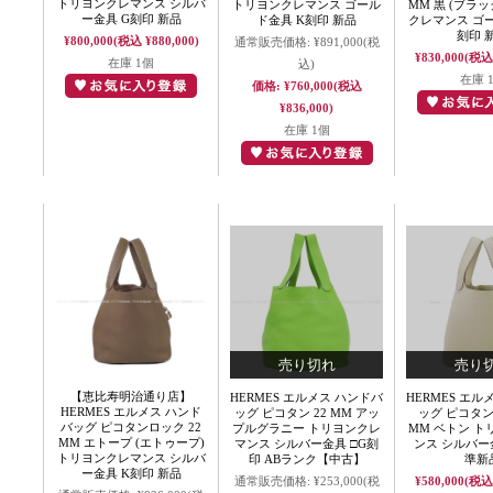
トリヨンクレマンス シルバ
トリヨンクレマンス ゴール
MM 黒 (ブラッ
ー金具 G刻印 新品
ド金具 K刻印 新品
クレマンス ゴ
刻印 
¥800,000
(税込 ¥880,000)
通常販売価格:
¥891,000
(税
¥830,000
(税込 
在庫 1個
込)
在庫 
価格:
¥760,000
(税込
¥836,000)
在庫 1個
【恵比寿明治通り店】
HERMES エルメス ハンドバ
HERMES エル
HERMES エルメス ハンド
ッグ ピコタン 22 MM アッ
ッグ ピコタン
バッグ ピコタンロック 22
プルグラニー トリヨンクレ
MM ベトン 
MM エトープ (エトゥープ)
マンス シルバー金具 □G刻
ンス シルバー
トリヨンクレマンス シルバ
印 ABランク【中古】
準新
ー金具 K刻印 新品
通常販売価格:
¥253,000
(税
¥580,000
(税込 