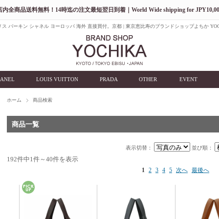
店内全商品送料無料！14時迄の注文最短翌日到着｜World Wide shipping for JPY10,00
ス バーキン シャネル ヨーロッパ 海外 直接買付。京都 | 東京恵比寿のブランドショップよちか YOC
ANEL
LOUIS VUITTON
PRADA
OTHER
EVENT
ホーム
商品検索
商品一覧
表示切替：
並び順：
192件中1件～40件を表示
1
2
3
4
5
次へ
最後へ