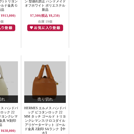
ク) トリヨン
ン 型崩れ防止 ハンドメイド
ールド金具 G
オフホワイト ポリエステル
新品
新品
¥913,000)
¥7,500
(税込 ¥8,250)
1個
在庫 19個
メス ハンドバ
HERMES エルメス ハンドバ
ロック 22
ッグ ピコタンロック 22
トリヨンクレマ
MM タッチ ゴールド トリヨ
金具 W刻印
ンクレマンス/クロコダイル
品
アリゲーターマット ゴール
ド金具 Z刻印 SAランク【中
¥638,000)
古】