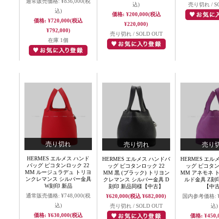
通常販売価格:
¥836,000
(税
込)
売り切れ / S
込)
価格:
¥200,000
(税込
価格:
¥720,000
(税込
¥220,000)
¥792,000)
売り切れ / SOLD OUT
在庫 1個
HERMES エルメス ハンド
HERMES エルメス ハンドバ
HERMES エル
バッグ ピコタンロック 22
ッグ ピコタンロック 22
ッグ ピコタン
MM ルージュラデュ トリヨ
MM 黒 (ブラック) トリヨン
MM アネモネ 
ンクレマンス シルバー金具
クレマンス シルバー金具 D
ルド金具 Z刻
W刻印 新品
刻印 新品同様【中古】
【中
通常販売価格:
¥748,000
(税
¥620,000
(税込 ¥682,000)
国内参考価格:
込)
売り切れ / SOLD OUT
込)
価格:
¥630,000
(税込
価格:
¥450,