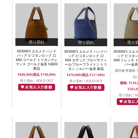
HERMES エルメス ハンド
HERMES エルメス ハンドバ
HERMES エル
バッグ ピコタンロック 22
ッグ ピコタンロック 22
ッグ ピコタン
MM ゴールド トリヨンクレ
MM カザック ブルーサフィ
MM トレンチ 
マンス ゴールド金具 W刻印
ール/ブルーブライトン トリ
バー金具
新品
ヨン シルバー金具 新品
国内参考価格:
¥680,000
(税込 ¥748,000)
¥470,000
(税込 ¥517,000)
込)
売り切れ / SOLD OUT
売り切れ / SOLD OUT
価格:
¥530,
¥583,0
売り切れ / S