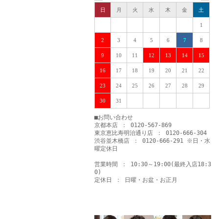
日
月
火
水
木
金
土
1
2
3
4
5
6
7
8
9
10
11
12
13
14
15
16
17
18
19
20
21
22
23
24
25
26
27
28
29
30
31
■お問い合わせ
京都本店 ： 0120-567-869
東京恵比寿明治通り店 ： 0120-666-304
渋谷並木橋店 ： 0120-666-291 ※日・水
曜定休日
営業時間 ： 10:30～19:00(最終入店18:3
0)
定休日 ： 日曜・お盆・お正月